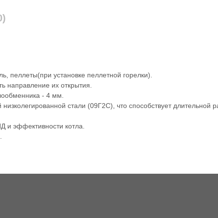
0)
ль, пеллеты(при установке пеллетной горелки).
ть направление их открытия.
ообменника - 4 мм.
й низколегированной стали (09Г2С), что способствует длительной 
ПД и эффективности котла.
.